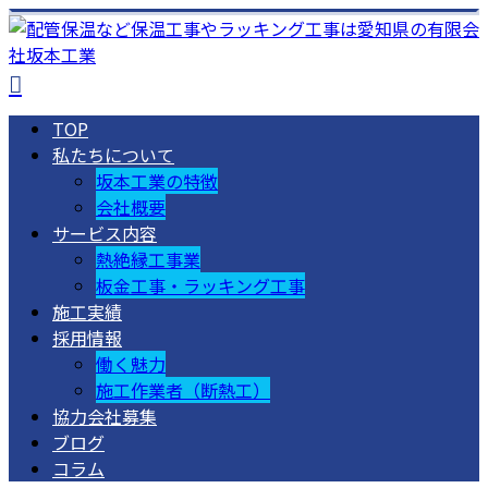
TOP
私たちについて
坂本工業の特徴
会社概要
サービス内容
熱絶縁工事業
板金工事・ラッキング工事
施工実績
採用情報
働く魅力
施工作業者（断熱工）
協力会社募集
ブログ
コラム