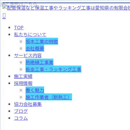
施工事例はこちら
TOP
私たちについて
坂本工業の特徴
会社概要
サービス内容
熱絶縁工事業
板金工事・ラッキング工事
施工実績
採用情報
働く魅力
施工作業者（断熱工）
協力会社募集
ブログ
コラム