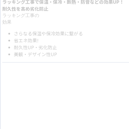
ラッキング工事で保温・保冷・断熱・防音などの効果UP！
耐久性を高め劣化防止
ラッキング工事の
効果
さらなる保温や保冷効果に繋がる
省エネ効果!
耐久性UP・劣化防止
美観・デザイン性UP
ラッキング工事の技術
機能性・デザイン性に優れた
ラッキング工事を実現！
弊社のラッキング工事は、ただ金属で覆うだけでなく、より
ラッキング対象の箇所に、隙間なくラッキングすることで効